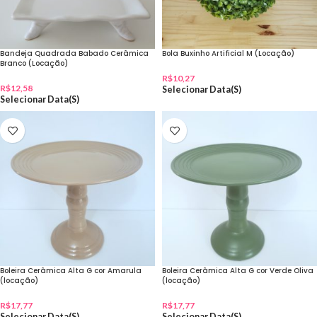
Bandeja Quadrada Babado Cerâmica
Bola Buxinho Artificial M (Locação)
Branco (Locação)
R$
10,27
R$
12,58
Selecionar Data(s)
Selecionar Data(s)
Boleira Cerâmica Alta G cor Amarula
Boleira Cerâmica Alta G cor Verde Oliva
(locação)
(locação)
R$
17,77
R$
17,77
Selecionar Data(s)
Selecionar Data(s)