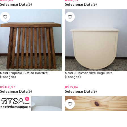
Selecionar Data(s)
Selecionar Data(s)
Mesa Trapézio Rústica Dobrável
Mesa U Desmontável Bege Ocre
(Locação)
(Locação)
R$
108,57
R$
79,86
Selecionar Data(s)
Selecionar Data(s)
0
rodutos
Filtros
WhatsApp
Conta
Orçamento