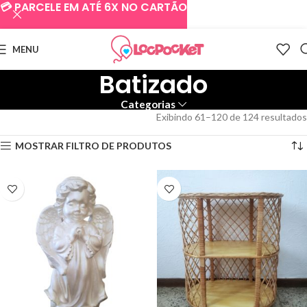
💳 PARCELE EM ATÉ 6X NO CARTÃO
MENU
Batizado
Categorias
Exibindo 61–120 de 124 resultados
MOSTRAR FILTRO DE PRODUTOS