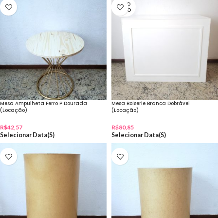
ESGO
TADO
Mesa Ampulheta Ferro P Dourada
Mesa Boiserie Branca Dobrável
(Locação)
(Locação)
R$
42,57
R$
80,85
Selecionar Data(s)
Selecionar Data(s)