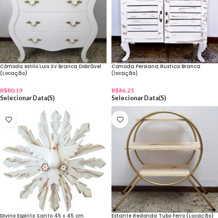
Cômoda estilo Luis Xv Branca Dobrável
Comoda Persiana Rustica Branca
(Locação)
(locação)
R$
80,19
R$
86,25
Selecionar Data(s)
Selecionar Data(s)
Divino Espírito Santo 45 x 45 cm
Estante Redonda Tubo Ferro (Locação)