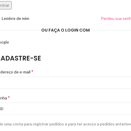
ntrar
Lembre de mim
Perdeu sua sen
OU FAÇA O LOGIN COM
oogle
ADASTRE-SE
*
dereço de e-mail
*
enha
ie uma conta para registrar pedidos e para ter acesso a pedidos anterior