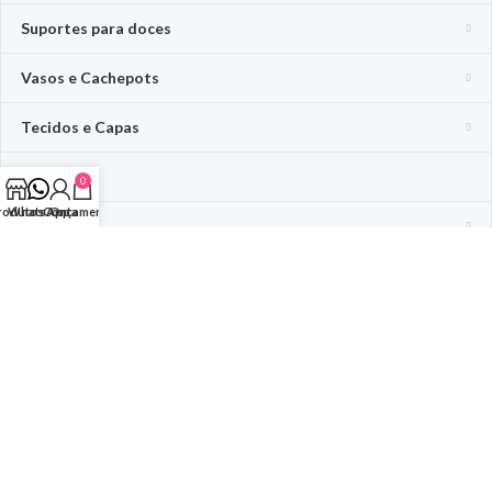
Suportes para doces
Vasos e Cachepots
Tecidos e Capas
Tapetes
0
rodutos
WhatsApp
Conta
Orçamento
Temas
Equipamentos
CIDADES ATENDIDAS
Ponta Grossa – Pr
São José dos Campos – São Paulo