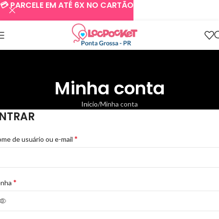
💳 PARCELE EM ATÉ 6X NO CARTÃO
Minha conta
Início
Minha conta
NTRAR
*
me de usuário ou e-mail
*
enha