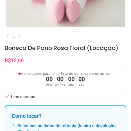
Boneca De Pano Rosa Floral (Locação)
R$
12,60
As locações para esse final de semana encerram em:
00
00
00
00
:
:
:
DIAS
HORAS
MIN
SEG
1 em estoque
Como locar?
Selecione as datas de retirada (Início) e devolução