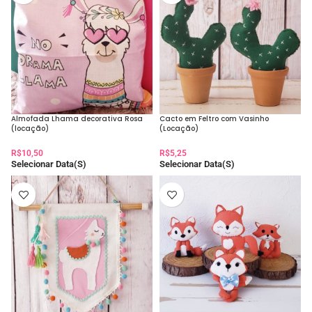
conclua o pedido preenchendo seus dados e
escolhendo a forma de entrega e pagamento.
Pronto! Seu pedido foi recebido e será
separado para a data da sua reserva.
Almofada Lhama decorativa Rosa
Cacto em Feltro com Vasinho
(locação)
(Locação)
R$
10,50
R$
5,25
Selecionar Data(s)
Selecionar Data(s)