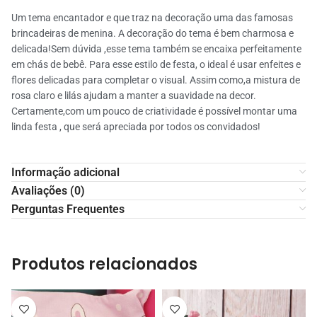
confirmação do pedido. Em Ponta Grossa,
Pix
qualidade, garantindo uma ótima experiência ao
Um tema encantador e que traz na decoração uma das famosas
nosso escritório fica localizado na região da
Sim, as reservas são aceitas somente com 1 dia
nosso cliente.
Cartão de débito (presencial, somente na
brincadeiras de menina. A decoração do tema é bem charmosa e
Vila Estrela.
Como alugar online: Escolha, reserve e retire
de antecedência. Não aceitamos pedidos para
retirada ou entrega para completar o restante
delicada!Sem dúvida ,esse tema também se encaixa perfeitamente
Produtos com fotos reais
serem retirados no mesmo dia, pois precisamos
em chás de bebê. Para esse estilo de festa, o ideal é usar enfeites e
do sinal)
Navegue pelo catálogo da loja online e
preparar todos os itens seguindo padrões de
Produtos selecionados por profissionais
flores delicadas para completar o visual. Assim como,a mistura de
encontre os produtos que deseja.
Dinheiro (presencial, somente na retirada ou
qualidade adequados.
Produtos higienizados
rosa claro e lilás ajudam a manter a suavidade na decor.
Trabalhamos com peças unitárias, então
entrega para completar o restante do sinal)
Certamente,com um pouco de criatividade é possível montar uma
Reservas para serem retiradas na sexta-feira
Produtos conservados
você pode escolher exatamente quais quer.
linda festa , que será apreciada por todos os convidados!
devem ser feitas até quinta-feira às 17:30h.
Produtos embalados para transporte
Selecione a quantidade dos itens que deseja
para compor sua decoração.
(Valor mínimo
Produtos vistoriados a cada locação
R$50)
Informação adicional
Avaliações (0)
Após selecionar a quantidade, você verá um
Perguntas Frequentes
calendário onde pode escolher a data inicial
(dia da retirada), e automaticamente será
informada a data final da locação (dia da
Produtos relacionados
devolução). Caso o item esteja indisponível,
você verá um aviso de indisponibilidade para
a data.
Adicione os itens ao seu orçamento e