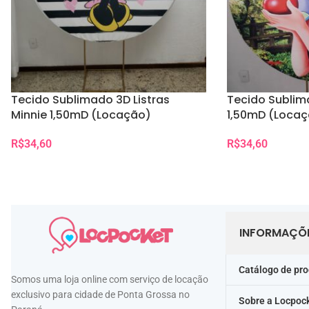
Tecido Sublimado 3D Listras
Tecido Sublim
Minnie 1,50mD (Locação)
1,50mD (Loca
R$
34,60
R$
34,60
Selecionar Data(s)
Selecionar Data(s)
INFORMAÇÕ
Catálogo de pr
Somos uma loja online com serviço de locação
exclusivo para cidade de Ponta Grossa no
Sobre a Locpoc