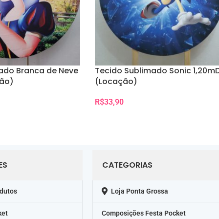
ado Branca de Neve
Tecido Sublimado Sonic 1,20m
ção)
(Locação)
R$
33,90
Selecionar Data(s)
ES
CATEGORIAS
odutos
Loja Ponta Grossa
ket
Composições Festa Pocket