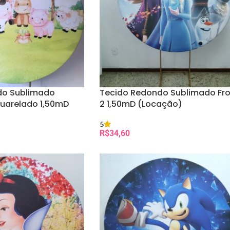
Adicione os itens ao se
seus dados e escolhendo
Pronto! Seu pedido foi r
reserva.
do Sublimado
Tecido Redondo Sublimado Fr
uarelado 1,50mD
2 1,50mD (Locação)
5
R$
34,60
Selecionar Data(s)