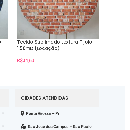
D
Tecido Sublimado textura Tijolo
1,50mD (Locação)
R$
34,60
Selecionar Data(s)
CIDADES ATENDIDAS
Ponta Grossa – Pr
São José dos Campos – São Paulo