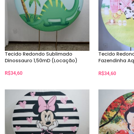
Tecido Redondo Sublimado
Tecido Redon
Dinossauro 1,50mD (Locação)
Fazendinha Aq
(Locação)
R$
34,60
R$
34,60
Selecionar Data(s)
Selecionar Data(s)